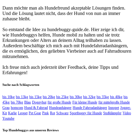
Dann möchte man als Hundefreund akzeptable Lösungen finden.
Und die Lösung lautet nicht, dass der Hund von nun an immer
zuhause bleibt.
So entstand die Idee zu hundebuggy-guide.de. Hier zeige ich dir,
wie Hundebuggys helfen, Hunde mobil zu halten und sie trotz
Erkrankungen oder Alters an deinem Alltag teilhaben zu lassen.
Außerdem beschäftige ich mich auch mit Hundefahrradanhängern,
die es ermöglichen, den geliebten Vierbeiner auch auf Fahrradtouren
mitzunehmen.
Ich freue mich auch jederzeit über Feedback, deine Tipps und
Erfahrungen!
Suche nach Schlagworten
bis 10kg
bis 13kg
bis 15kg
bis 20kg
bis 25kg
bis 30kg
bis 32kg
bis 35kg
bis 40kg
bis
45kg
bis 70kg
Blau
Doggyhut
für große Hunde
Für kleine Hunde
für mittelgroße Hunde
Grau
homcom
Hund & Fahrrad
Hundeanhänger
Hunde Fahrradanhänger
Innopet
Jogger-
Kit
Karlie
Leopet
Pet Gear
Pink
Rot
Schwarz
Sportbuggy für Hunde
Stoßdämpfer
Video
Youtube
Top Hundebuggys aus unseren Reviews