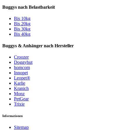
Buggys nach Belastbarkeit
Bis 10kg
Bis 20kg
Bis 30kg
Bis 40kg
Buggys & Anhänger nach Hersteller
Croozer
Doggyhut
homcom
Innopet
Leopet®
Karlie
Kranich
Monz
PetGear
Trixie
Informationen
Sitemap