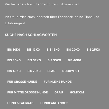
Vierbeiner auch auf Fahrradtouren mitzunehmen.
Ich freue mich auch jederzeit über Feedback, deine Tipps und
Erfahrungen!
SUCHE NACH SCHLAGWORTEN
BIS 10KG
BIS 13KG
BIS 15KG
BIS 20KG
BIS 25KG
BIS 30KG
BIS 32KG
BIS 35KG
BIS 40KG
BIS 45KG
BIS 70KG
BLAU
DOGGYHUT
FÜR GROSSE HUNDE
FÜR KLEINE HUNDE
FÜR MITTELGROSSE HUNDE
GRAU
HOMCOM
HUND & FAHRRAD
HUNDEANHÄNGER