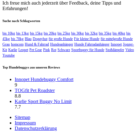
Ich freue mich auch jederzeit über Feedback, deine Tipps und
Erfahrungen!
Suche nach Schlagworten
bis 10kg
bis 13kg
bis 15kg
bis 20kg
bis 25kg
bis 30kg
bis 32kg
bis 35kg
bis 40kg
bis
45kg
bis 70kg
Blau
Doggyhut
für große Hunde
Für kleine Hunde
für mittelgroße Hunde
Grau
homcom
Hund & Fahrrad
Hundeanhänger
Hunde Fahrradanhänger
Innopet
Jogger-
Kit
Karlie
Leopet
Pet Gear
Pink
Rot
Schwarz
Sportbuggy für Hunde
Stoßdämpfer
Video
Youtube
Top Hundebuggys aus unseren Reviews
Innopet Hundebuggy Comfort
9
TOGfit Pet Roadster
8.8
Karlie Sport Buggy No Limit
7.7
Sitemap
Impressum
Datenschutzerklärung