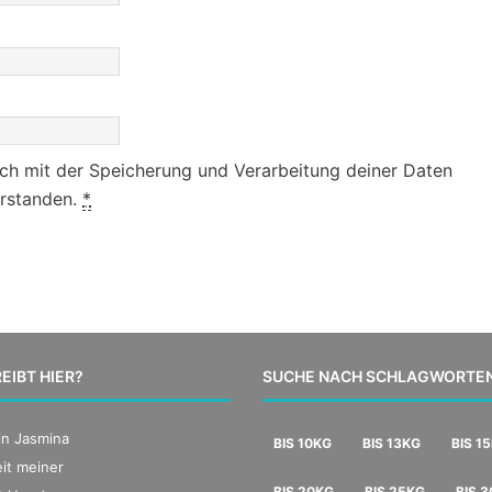
ich mit der Speicherung und Verarbeitung deiner Daten
erstanden.
*
EIBT HIER?
SUCHE NACH SCHLAGWORTE
bin Jasmina
BIS 10KG
BIS 13KG
BIS 1
it meiner
BIS 20KG
BIS 25KG
BIS 