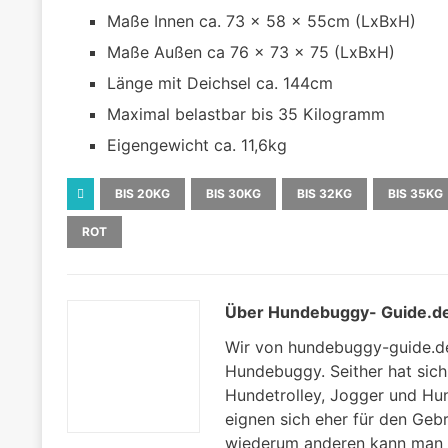
Maße Innen ca. 73 x 58 x 55cm (LxBxH)
Maße Außen ca 76 x 73 x 75 (LxBxH)
Länge mit Deichsel ca. 144cm
Maximal belastbar bis 35 Kilogramm
Eigengewicht ca. 11,6kg
BIS 20KG
BIS 30KG
BIS 32KG
BIS 35KG
ROT
Über Hundebuggy- Guide.d
Wir von hundebuggy-guide.de
Hundebuggy. Seither hat sich
Hundetrolley, Jogger und Hu
eignen sich eher für den Ge
wiederum anderen kann man 