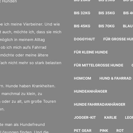
it Hunden
BIS 32KG
BIS 35KG
BIS 
be ich meine Vierbeiner. Und wie
BIS 45KG
BIS 70KG
BLAU
ht auch, möchte ich, dass sie mich
DOGGYHUT
FÜR GROSSE HU
möglich in meinem Alltag
 ob ich mich aufs Fahrrad
FÜR KLEINE HUNDE
möchte oder meine ältere
fach nicht mehr so stark belasten
FÜR MITTELGROSSE HUNDE
HOMCOM
HUND & FAHRRAD
rn. Hunde haben Krankheiten.
HUNDEANHÄNGER
 manchmal zu klein, zu
h oder zu alt, um große Touren
HUNDE FAHRRADANHÄNGER
en.
JOGGER-KIT
KARLIE
LEO
te man als Hundefreund
PET GEAR
PINK
ROT
 Lösungen finden. Und die