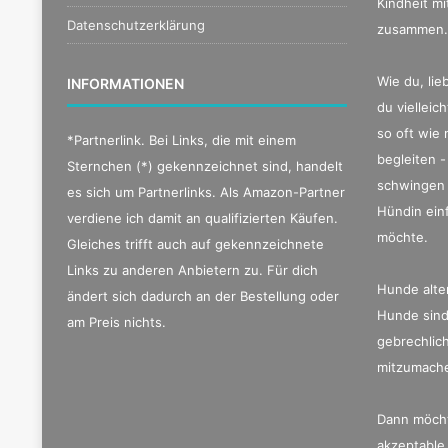
Kindheit m
Datenschutzerklärung
zusammen.
Wie du, lie
INFORMATIONEN
du vielleic
so oft wie 
*Partnerlink. Bei Links, die mit einem
begleiten -
Sternchen (*) gekennzeichnet sind, handelt
schwingen 
es sich um Partnerlinks. Als Amazon-Partner
Hündin ein
verdiene ich damit an qualifizierten Käufen.
möchte.
Gleiches trifft auch auf gekennzeichnete
Links zu anderen Anbietern zu. Für dich
Hunde alte
ändert sich dadurch an der Bestellung oder
Hunde sind
am Preis nichts.
gebrechlic
mitzumach
Dann möch
akzeptable