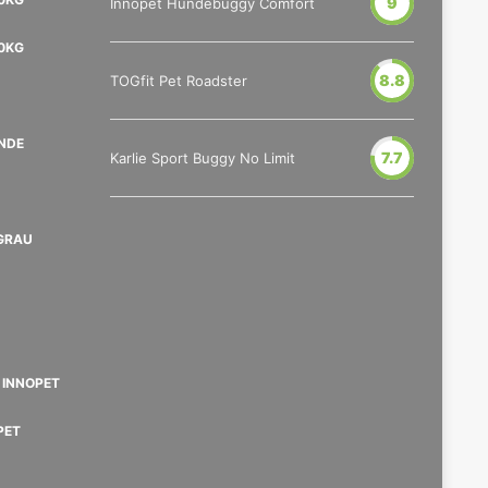
9
Innopet Hundebuggy Comfort
40KG
8.8
TOGfit Pet Roadster
NDE
7.7
Karlie Sport Buggy No Limit
GRAU
INNOPET
PET